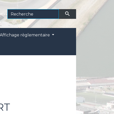
search
Affichage règlementaire
RT