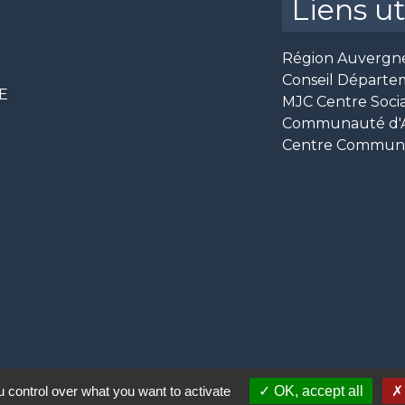
Liens ut
Région Auvergn
Conseil Départe
CE
MJC Centre Socia
Communauté d'Ag
Centre Communal
 control over what you want to activate
OK, accept all