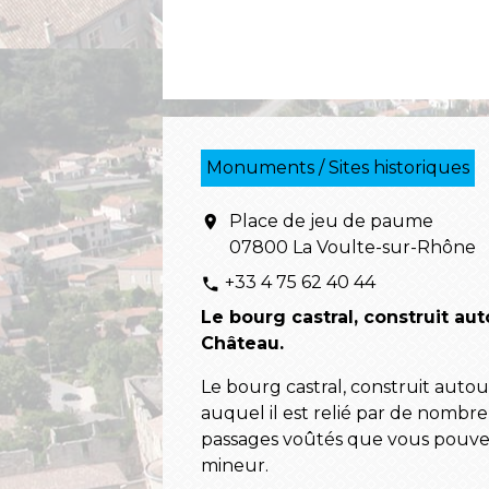
Monuments / Sites historiques
Place de jeu de paume
location_on
07800 La Voulte-sur-Rhône
+33 4 75 62 40 44
phone
Le bourg castral, construit au
Château.
Le bourg castral, construit auto
auquel il est relié par de nombre
passages voûtés que vous pouvez 
mineur.