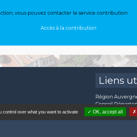
ion, vous pouvez contacter le service contribution
Accès à la contribution
Liens ut
Région Auvergn
Conseil Départe
CE
MJC Centre Socia
 control over what you want to activate
OK, accept all
Communauté d'Ag
Centre Communal