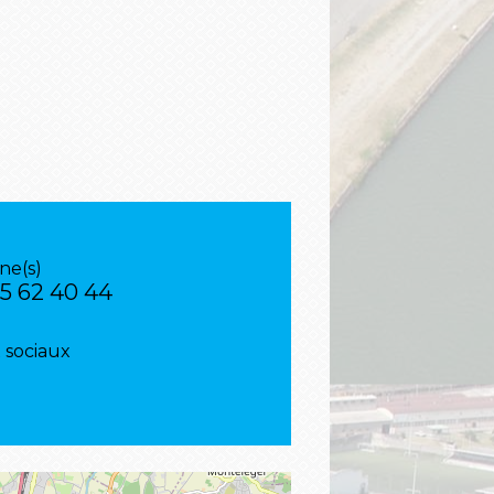
ne(s)
75 62 40 44
 sociaux