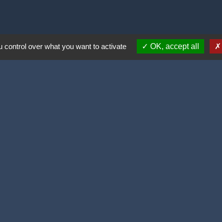
 control over what you want to activate
OK, accept all
ortive (2 lauriers)
olitique de confidentialité
-
Accessibilité
-
Plan du site
Site créé en partenariat avec Réseau des Communes