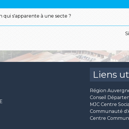
on qui s'apparente à une secte ?
S
Liens ut
Région Auvergn
Conseil Départe
CE
MJC Centre Socia
Communauté d'Ag
Centre Communal