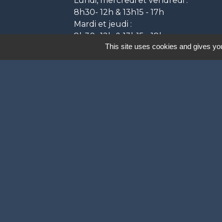
Lundi, mercredi et vendredi :
8h30- 12h & 13h15 - 17h
Mardi et jeudi :
8h30- 12h & 13h15 - 18h
This site uses cookies and gives you
Labels
Natura 2000
Participation citoyenne
Ville Active et Sp
Mentions légales
-
P