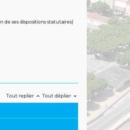
 de ses dispositions statutaires)
Tout replier
Tout déplier
keyboard_arrow_up
keyboard_arrow_down