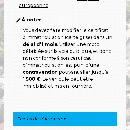
européenne
.
À noter
edit
Vous devez
faire modifier le certificat
d'immatriculation (carte grise)
dans un
délai d'1 mois
. Utiliser une moto
débridée sur la voie publique, et donc
non conforme à son certificat
d’immatriculation, est puni d’une
contravention
pouvant aller jusqu’à
1 500 €
. Le véhicule peut être
immobilisé
et
mis en fourrière
.
Textes de référence