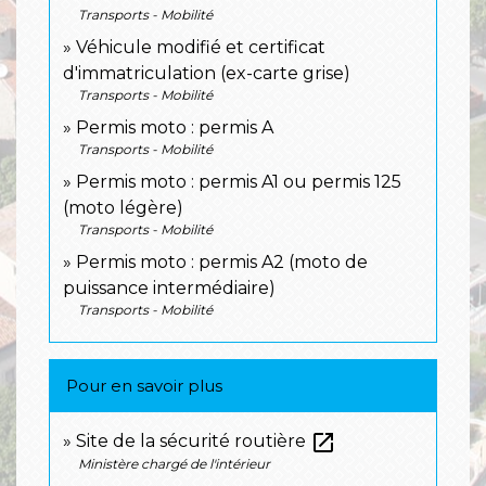
Transports - Mobilité
Véhicule modifié et certificat
d'immatriculation (ex-carte grise)
Transports - Mobilité
Permis moto : permis A
Transports - Mobilité
Permis moto : permis A1 ou permis 125
(moto légère)
Transports - Mobilité
Permis moto : permis A2 (moto de
puissance intermédiaire)
Transports - Mobilité
Pour en savoir plus
open_in_new
Site de la sécurité routière
Ministère chargé de l'intérieur