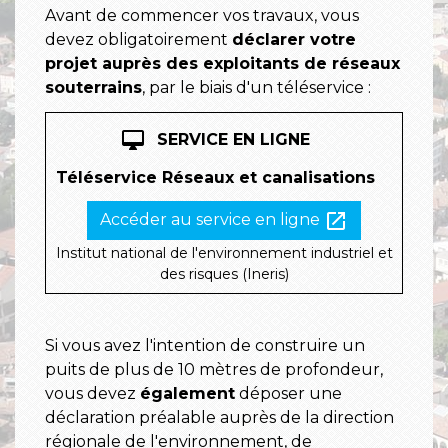
Avant de commencer vos travaux, vous
devez obligatoirement
déclarer votre
projet auprès des exploitants de réseaux
souterrains
, par le biais d'un téléservice :
desktop_mac
SERVICE EN LIGNE
Téléservice Réseaux et canalisations
open_in_new
Accéder au service en ligne
Institut national de l'environnement industriel et
des risques (Ineris)
Si vous avez l'intention de construire un
puits de plus de 10 mètres de profondeur,
vous devez
également
déposer une
déclaration préalable auprès de la direction
régionale de l'environnement, de