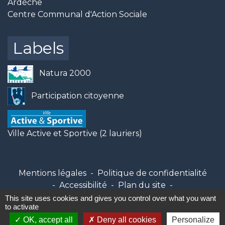
Ardèche
Centre Communal d'Action Sociale
Labels
Natura 2000
Participation citoyenne
Ville Active et Sportive (2 lauriers)
Mentions légales
-
Politique de confidentialité
-
Accessibilité
-
Plan du site
-
Gestion des cookies
This site uses cookies and gives you control over what you want
to activate
OK, accept all
Deny all cookies
Personalize
Site créé en partenariat avec Réseau des Communes