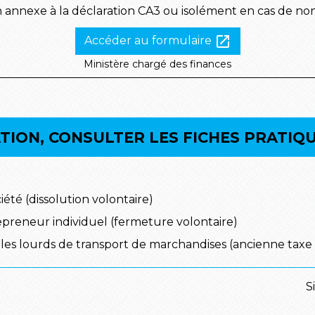
en annexe à la déclaration CA3 ou isolément en cas de non
open_in_new
Accéder au formulaire
Ministère chargé des finances
ION, CONSULTER LES FICHES PRATIQU
iété (dissolution volontaire)
repreneur individuel (fermeture volontaire)
les lourds de transport de marchandises (ancienne taxe à
S