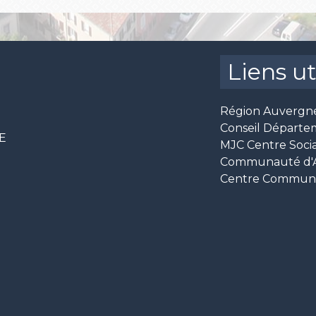
Liens ut
Région Auvergn
Conseil Départe
CE
MJC Centre Socia
Communauté d'Ag
Centre Communal